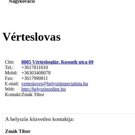
Nagykovácsi
Vérteslovas
Cím:
8085 Vértesboglár, Kossuth utca 69
Tel.:
+3617811610
Mobil:
+36303408078
Fax:
+3617990811
E-mail:
vertesloves@helyszinspecialista.hu
Web:
http://helyszinonline.hu
Kontakt:
Zmák Tibor
A helyszín közvetlen kontaktja:
Zmák Tibor