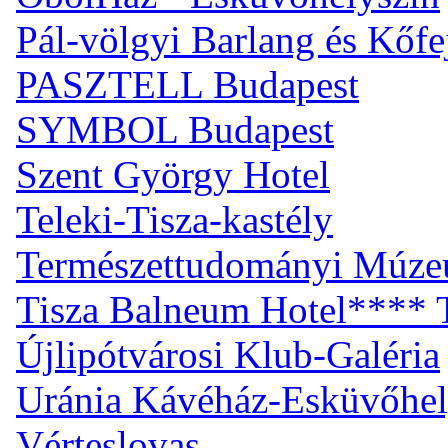
Pál-völgyi Barlang és Kőfe
PASZTELL Budapest
SYMBOL Budapest
Szent György Hotel
Teleki-Tisza-kastély
Természettudományi Múz
Tisza Balneum Hotel**** T
Újlipótvárosi Klub-Galéria
Uránia Kávéház-Esküvőhel
Vérteslovas