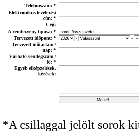
Telefonszám: *
Elektronikus levelezési
cím: *
Cég:
A rendezvény típusa: *
Tervezett időpont: *
-
-
Tervezett időtartam /
nap: *
Várható vendégszám /
fő: *
Egyéb elképzelések,
kérések:
*A csillaggal jelölt sorok ki