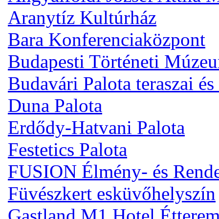
Aranytíz Kultúrház
Bara Konferenciaközpont
Budapesti Történeti Múze
Budavári Palota teraszai és
Duna Palota
Erdődy-Hatvani Palota
Festetics Palota
FUSION Élmény- és Rend
Füvészkert esküvőhelyszín
Gastland M1 Hotel Éttere