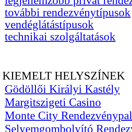
legjellemzőbb privát rend
további rendezvénytípusok
vendéglátástípusok
technikai szolgáltatások
KIEMELT HELYSZÍNEK
Gödöllői Királyi Kastély
Margitszigeti Casino
Monte City Rendezvénypal
Selyemgombolyító Rendezvé