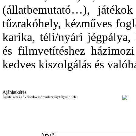
(állatbemutató…), játéko
tűzrakóhely, kézműves fogl
karika, téli/nyári jégpálya,
és filmvetítéshez házimoz
kedves kiszolgálás és való
Ajánlatkérés
Ajánlatkérés a "Vérteslovas" rendezvényhelyszín felé:
Név: *