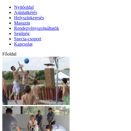
Nyitóoldal
Ajánlatkérés
Helyszínkeresés
Magazin
Rendezvényszolgáltatók
Segítség
Specia-csoport
Kapcsolat
Főoldal