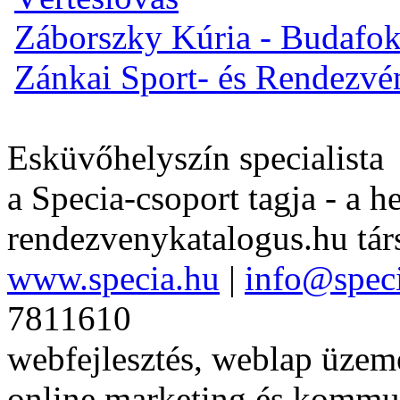
Záborszky Kúria - Budafo
Zánkai Sport- és Rendezv
Esküvőhelyszín specialista
a Specia-csoport tagja - a h
rendezvenykatalogus.hu tár
www.specia.hu
|
info@spec
7811610
webfejlesztés, weblap üzeme
online marketing és kommu