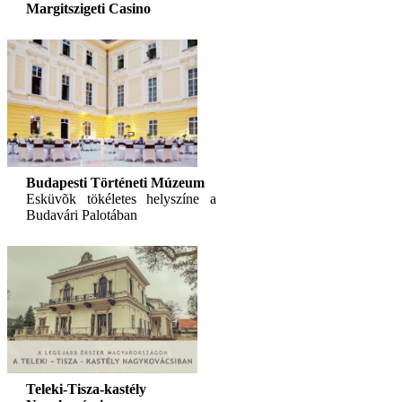
Margitszigeti Casino
Budapesti Történeti Múzeum
Esküvõk tökéletes helyszíne a
Budavári Palotában
Teleki-Tisza-kastély