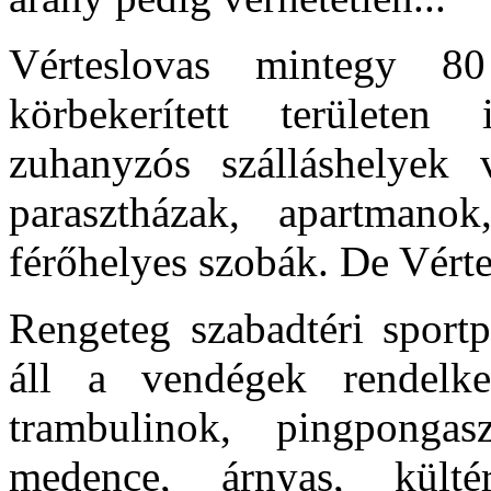
Vérteslovas mintegy 8
körbekerített területen 
zuhanyzós szálláshelyek 
parasztházak, apartmanok
férőhelyes szobák. De Vérte
Rengeteg szabadtéri sportp
áll a vendégek rendelkez
trambulinok, pingpongasz
medence, árnyas, külté