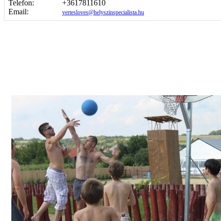
Telefon:
+3617811610
Email:
vertesloves@helyszinspecialista.hu
Képgaléria