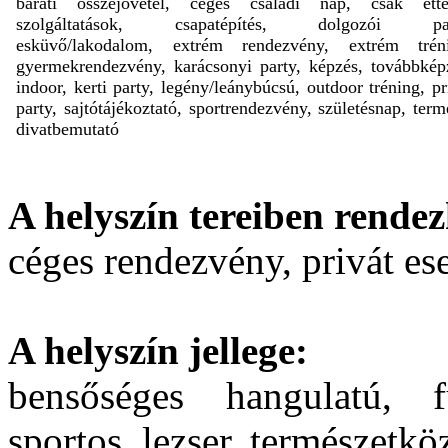
baráti összejövetel, céges családi nap, csak étte
szolgáltatások, csapatépítés, dolgozói par
esküvő/lakodalom, extrém rendezvény, extrém tréni
gyermekrendezvény, karácsonyi party, képzés, továbbkép
indoor, kerti party, legény/leánybúcsú, outdoor tréning, pr
party, sajtótájékoztató, sportrendezvény, születésnap, term
divatbemutató
A helyszín tereiben rendez
céges rendezvény, privát e
A helyszín jellege:
bensőséges hangulatú, fu
sportos, lezser, természetkö