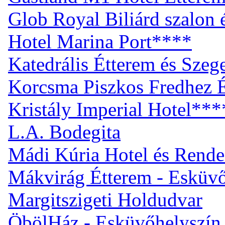
Glob Royal Biliárd szalon
Hotel Marina Port****
Katedrális Étterem és Sze
Korcsma Piszkos Fredhez 
Kristály Imperial Hotel***
L.A. Bodegita
Mádi Kúria Hotel és Rend
Mákvirág Étterem - Esküvő
Margitszigeti Holdudvar
ÖbölHáz - Esküvőhelyszín