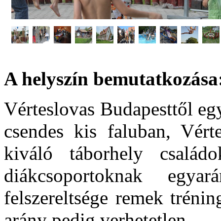
A helyszín bemutatkozása
Vérteslovas Budapesttől egy
csendes kis faluban, Vérte
kiváló táborhely családo
diákcsoportoknak egyar
felszereltsége remek trénin
arány pedig verhetetlen...