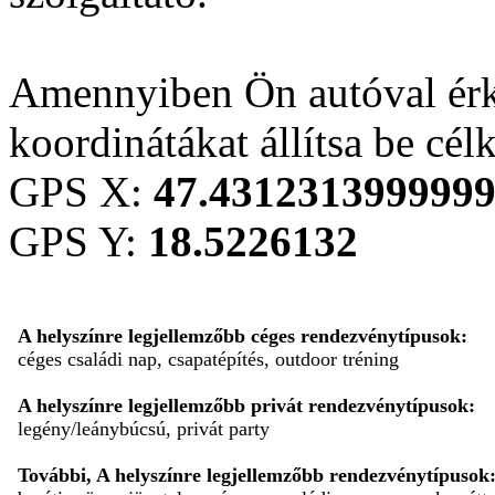
Amennyiben Ön autóval érk
koordinátákat állítsa be cél
GPS X:
47.431231399999
GPS Y:
18.5226132
A helyszínre legjellemzőbb céges rendezvénytípusok:
céges családi nap, csapatépítés, outdoor tréning
A helyszínre legjellemzőbb privát rendezvénytípusok:
legény/leánybúcsú, privát party
További, A helyszínre legjellemzőbb rendezvénytípusok