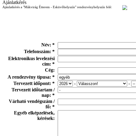
Ajánlatkérés
Ajánlatkérés a "Mákvirág Étterem - Esküvőhelyszín" rendezvényhelyszín felé:
Név: *
Telefonszám: *
Elektronikus levelezési
cím: *
Cég:
A rendezvény típusa: *
Tervezett időpont: *
-
-
Tervezett időtartam /
nap: *
Várható vendégszám /
fő: *
Egyéb elképzelések,
kérések: