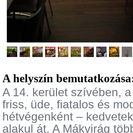
A helyszín bemutatkozása
A 14. kerület szívében, a
friss, üde, fiatalos és m
hétvégenként – kedvetek
alakul át. A Mákvirág töb