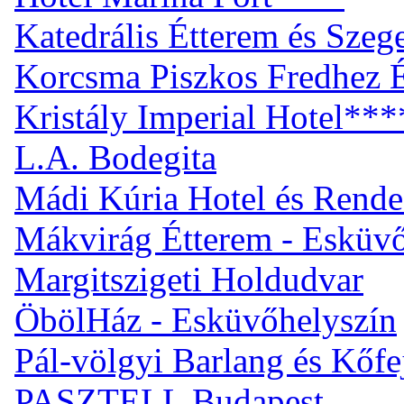
Katedrális Étterem és Sze
Korcsma Piszkos Fredhez 
Kristály Imperial Hotel***
L.A. Bodegita
Mádi Kúria Hotel és Rend
Mákvirág Étterem - Esküvő
Margitszigeti Holdudvar
ÖbölHáz - Esküvőhelyszín
Pál-völgyi Barlang és Kőfe
PASZTELL Budapest