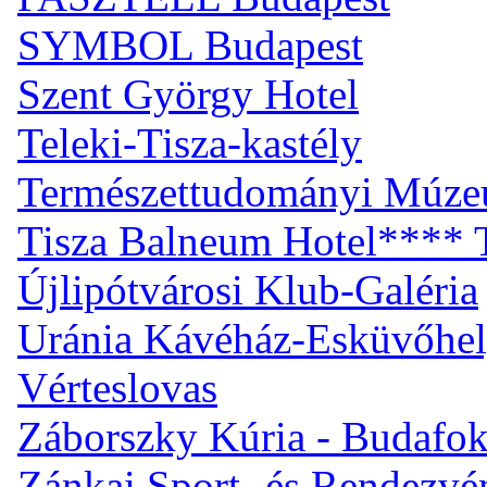
SYMBOL Budapest
Szent György Hotel
Teleki-Tisza-kastély
Természettudományi Múz
Tisza Balneum Hotel**** T
Újlipótvárosi Klub-Galéria
Uránia Kávéház-Esküvőhel
Vérteslovas
Záborszky Kúria - Budafo
Zánkai Sport- és Rendezv