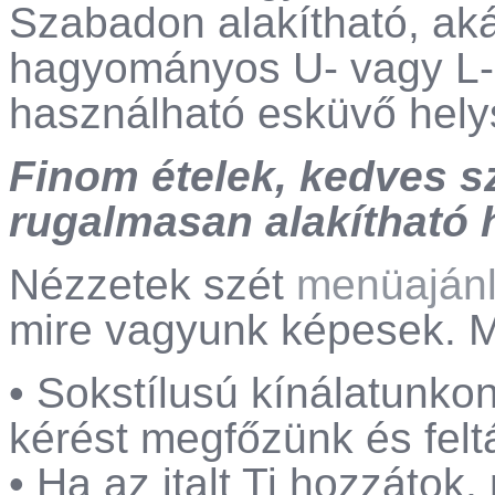
Szabadon alakítható, aká
hagyományos U- vagy L- a
használható esküvő hely
Finom ételek, kedves s
rugalmasan alakítható he
Nézzetek szét
menüajánl
mire vagyunk képesek. M
• Sokstílusú kínálatunko
kérést megfőzünk és felt
• Ha az italt Ti hozzátok,