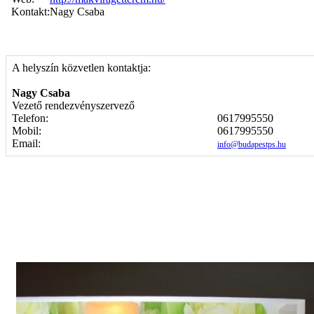
Kontakt:
Nagy Csaba
A helyszín közvetlen kontaktja:
Nagy Csaba
Vezető rendezvényszervező
Telefon:
0617995550
Mobil:
0617995550
Email:
info@budapestps.hu
Képgaléria