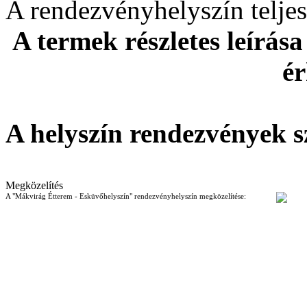
A rendezvényhelyszín telj
A termek részletes leírása
ér
A helyszín rendezvények s
Megközelítés
A "Mákvirág Étterem - Esküvőhelyszín" rendezvényhelyszín megközelítése: