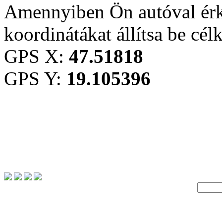
Amennyiben Ön autóval érk
koordinátákat állítsa be cél
GPS X:
47.51818
GPS Y:
19.105396