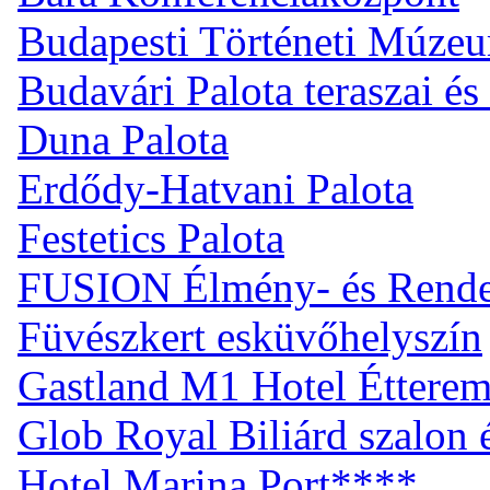
Budapesti Történeti Múze
Budavári Palota teraszai és
Duna Palota
Erdődy-Hatvani Palota
Festetics Palota
FUSION Élmény- és Rend
Füvészkert esküvőhelyszín
Gastland M1 Hotel Éttere
Glob Royal Biliárd szalon
Hotel Marina Port****