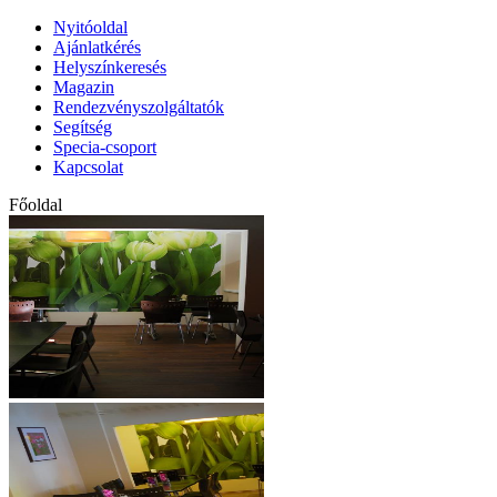
Nyitóoldal
Ajánlatkérés
Helyszínkeresés
Magazin
Rendezvényszolgáltatók
Segítség
Specia-csoport
Kapcsolat
Főoldal