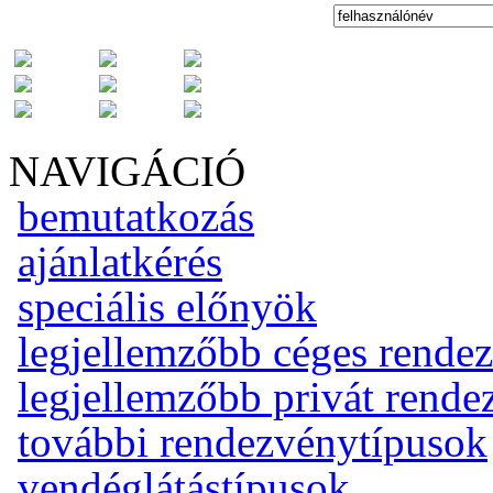
NAVIGÁCIÓ
bemutatkozás
ajánlatkérés
speciális előnyök
legjellemzőbb céges rende
legjellemzőbb privát rend
további rendezvénytípusok
vendéglátástípusok