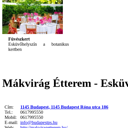
Füvészkert
Esküvőhelyszín a botanikus
kertben
Mákvirág Étterem - Esküv
Cím:
1145 Budapest, 1145 Budapest Róna utca 186
Tel.:
0617995550
Mobil:
0617995550
E-mail:
info@budapestps.hu
Web:
http://makviragetterem.hu/